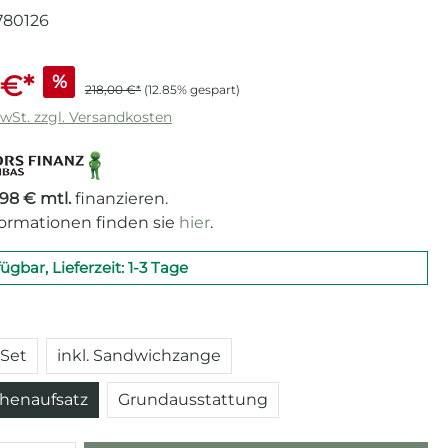
780126
 €*
%
218,00 €*
(12.85% gespart)
MwSt. zzgl. Versandkosten
,98 € mtl.
finanzieren.
formationen finden sie
hier
.
fügbar, Lieferzeit: 1-3 Tage
auswählen
Set
inkl. Sandwichzange
chenaufsatz
Grundausstattung