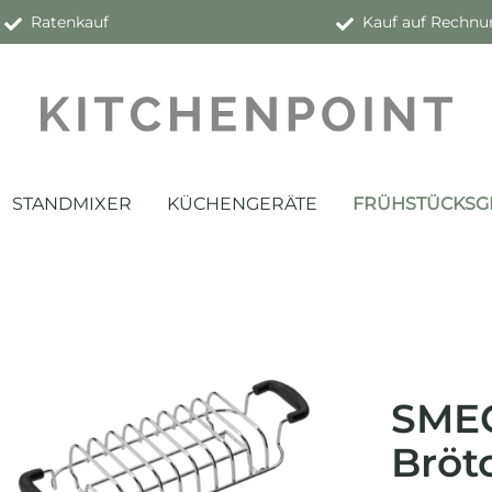
Ratenkauf
Kauf auf Rechnu
STANDMIXER
KÜCHENGERÄTE
FRÜHSTÜCKSG
SMEG
Bröt