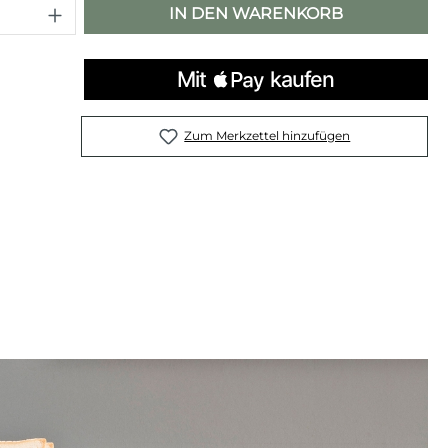
 Anzahl: Gib den gewünschten Wert e
IN DEN WARENKORB
Zum Merkzettel hinzufügen