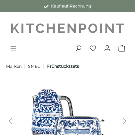
Kauf auf Rechnung
alt springen
|
|
Marken
SMEG
Frühstückssets
Bildergalerie überspringen