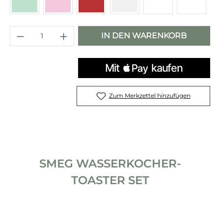
Pastellgrün
Cadillac Pink
Rot
Chrom
weiß
Mattwe
Produkt Anzahl: Gib den gewünschten 
IN DEN WARENKORB
Zum Merkzettel hinzufügen
SMEG WASSERKOCHER-
TOASTER SET