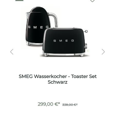
SMEG Wasserkocher - Toaster Set
et
Schwarz
T
299,00 €*
338,00 €*