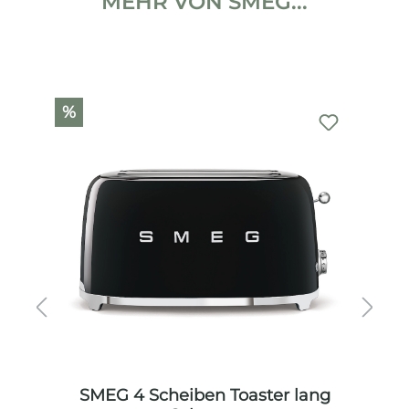
MEHR VON SMEG...
Produktgalerie überspringen
%
SMEG 4 Scheiben Toaster lang