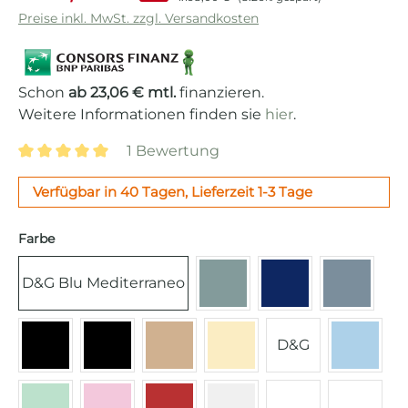
Preise inkl. MwSt. zzgl. Versandkosten
Schon
ab 23,06 € mtl.
finanzieren.
Weitere Informationen finden sie
hier
.
1 Bewertung
Durchschnittliche Bewertung von 5 von 5 Sternen
Verfügbar in 40 Tagen, Lieferzeit 1-3 Tage
auswählen
Farbe
D&G Blu Mediterraneo
Emerald Green
Navy Blue
Storm B
D&G
Schwarz
Mattschwarz
Champagner matt
Creme
Pastell