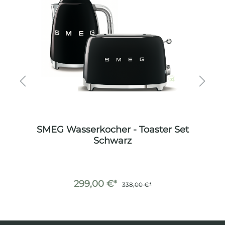
SMEG Wasserkocher - Toaster Set
et
Schwarz
T
299,00 €*
338,00 €*