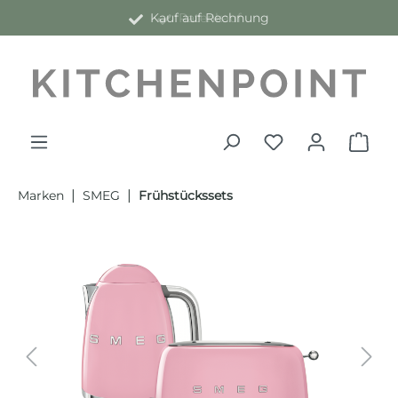
Kauf auf Rechnung
alt springen
|
|
Marken
SMEG
Frühstückssets
Bildergalerie überspringen