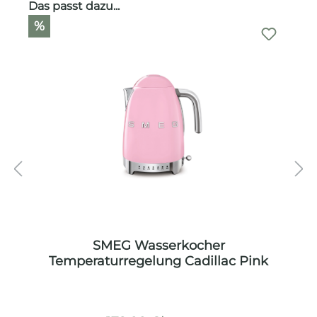
Produktgalerie überspringen
Das passt dazu...
%
k
SMEG Wasserkocher
Temperaturregelung Cadillac Pink