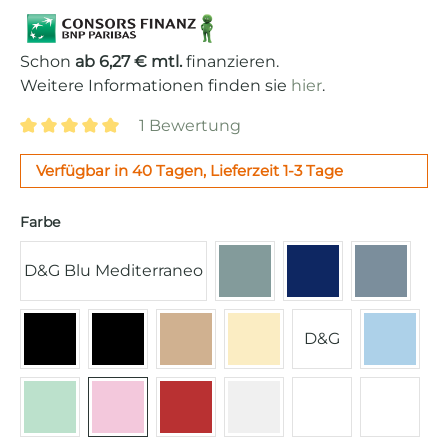
Schon
ab 6,27 € mtl.
finanzieren.
Weitere Informationen finden sie
hier
.
1 Bewertung
Durchschnittliche Bewertung von 5 von 5 Sternen
Verfügbar in 40 Tagen, Lieferzeit 1-3 Tage
auswählen
Farbe
D&G Blu Mediterraneo
Emerald Green
Navy Blue
Storm B
D&G
Schwarz
Mattschwarz
Champagner matt
Creme
Pastell
Pastellgrün
Cadillac Pink
Rot
Chrom
weiß
Mattwe