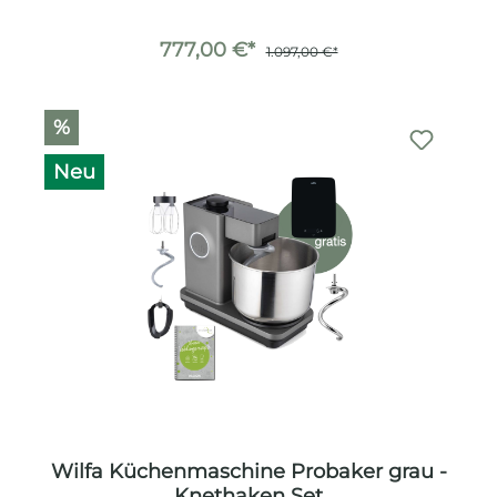
777,00 €*
1.097,00 €*
%
Neu
Wilfa Küchenmaschine Probaker grau -
Knethaken Set