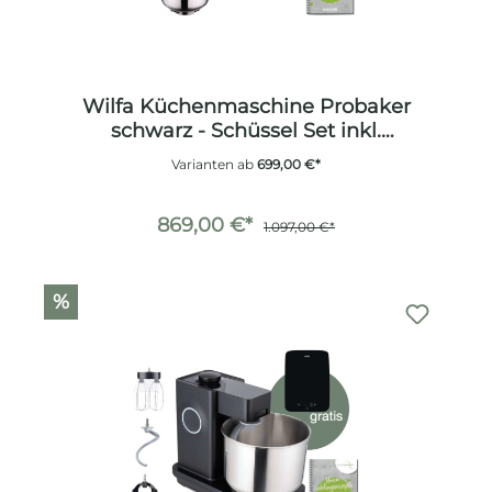
Wilfa Küchenmaschine Probaker
schwarz - Schüssel Set inkl.
Edelstahlknethaken
Varianten ab
699,00 €*
869,00 €*
1.097,00 €*
%