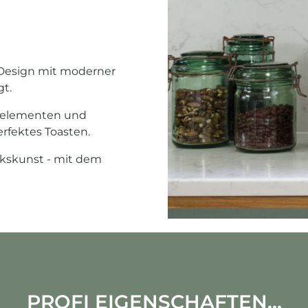
o-Design mit moderner
gt.
izelementen und
erfektes Toasten.
rkskunst - mit dem
PROFI EIGENSCHAFTEN...