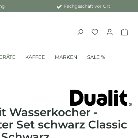
ng
Fachgeschäft vor Ort
ERÄTE
KAFFEE
MARKEN
SALE %
it Wasserkocher -
ter Set schwarz Classic
 Schwarz