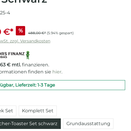
025-4
 €*
%
488,00 €*
(5.94% gespart)
MwSt. zzgl. Versandkosten
,63 € mtl.
finanzieren.
formationen finden sie
hier
.
fügbar, Lieferzeit: 1-3 Tage
auswählen
k Set
Komplett Set
her-Toaster Set schwarz
Grundausstattung