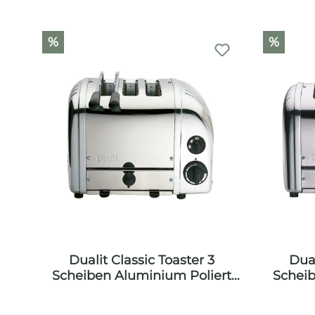
Produktgalerie überspringen
%
%
Dualit Classic Toaster 3
Dual
Scheiben Aluminium Poliert
Scheib
inkl. Sandwichzange