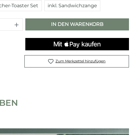
her-Toaster Set
inkl. Sandwichzange
 Anzahl: Gib den gewünschten Wert e
IN DEN WARENKORB
Zum Merkzettel hinzufügen
IBEN