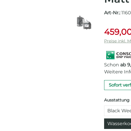
Art-Nr.:
116
459,00
Preise inkl. 
Schon
ab 9
Weitere In
Sofort ver
Ausstattung
Black Wee
Wasserkoc