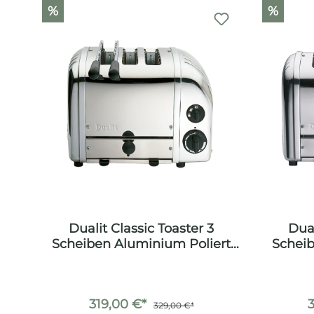
Produktgalerie überspringen
%
%
Dualit Classic Toaster 3
Dual
Scheiben Aluminium Poliert
Scheib
inkl. Sandwichzange
319,00 €*
329,00 €*