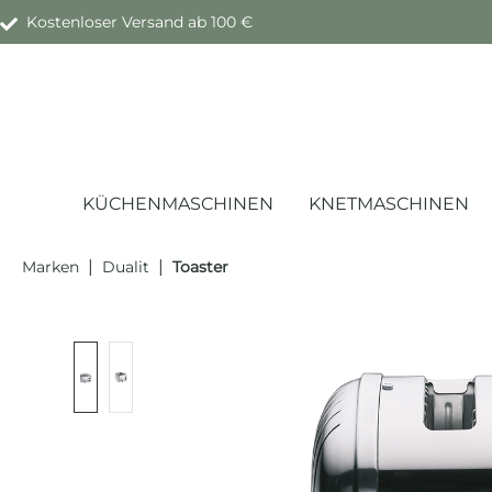
Kostenloser Versand ab 100 €
springen
Zur Hauptnavigation springen
KÜCHENMASCHINEN
KNETMASCHINEN
|
|
Marken
Dualit
Toaster
Bildergalerie überspringen