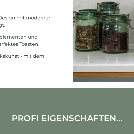
o-Design mit moderner
gt.
izelementen und
erfektes Toasten.
rkskunst - mit dem
PROFI EIGENSCHAFTEN...