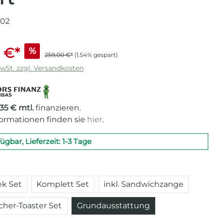
002
 €*
%
259,00 €*
(1.54% gespart)
MwSt. zzgl. Versandkosten
,35 € mtl.
finanzieren.
formationen finden sie
hier
.
fügbar, Lieferzeit: 1-3 Tage
auswählen
k Set
Komplett Set
inkl. Sandwichzange
her-Toaster Set
Grundausstattung