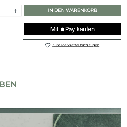
 Anzahl: Gib den gewünschten Wert e
IN DEN WARENKORB
Zum Merkzettel hinzufügen
IBEN