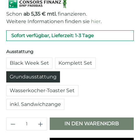
Schon
ab 5,35 € mtl.
finanzieren.
Weitere Informationen finden sie
hier
.
Sofort verfügbar, Lieferzeit: 1-3 Tage
auswählen
Ausstattung
Black Week Set
Komplett Set
Grundausstattung
Wasserkocher-Toaster Set
inkl. Sandwichzange
Produkt Anzahl: Gib den gewünschten 
IN DEN WARENKORB