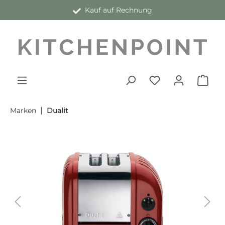
Kauf auf Rechnung
alt springen
|
Marken
Dualit
Bildergalerie überspringen