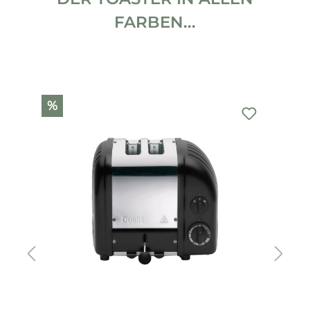
FARBEN...
Produktgalerie überspringen
%
%