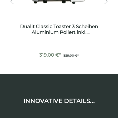
um
Dualit Classic Toaster 3 Scheiben
D
Aluminium Poliert inkl.
Sandwichzange
319,00 €*
329,00 €*
INNOVATIVE DETAILS...