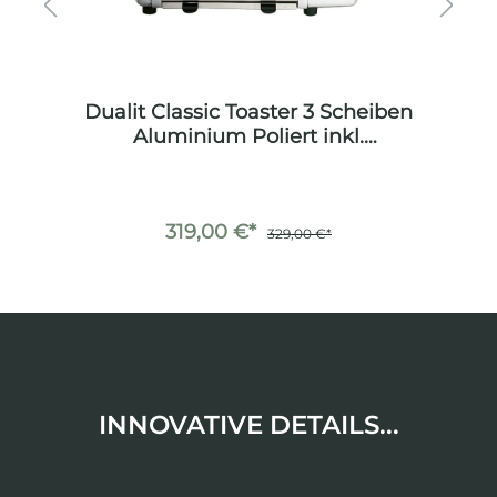
um
Dualit Classic Toaster 3 Scheiben
D
Aluminium Poliert inkl.
Sandwichzange
319,00 €*
329,00 €*
INNOVATIVE DETAILS...