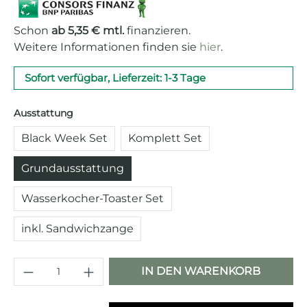
Schon
ab 5,35 € mtl.
finanzieren.
Weitere Informationen finden sie
hier
.
Sofort verfügbar, Lieferzeit: 1-3 Tage
auswählen
Ausstattung
Black Week Set
Komplett Set
Grundausstattung
Wasserkocher-Toaster Set
inkl. Sandwichzange
Produkt Anzahl: Gib den gewünschten 
IN DEN WARENKORB