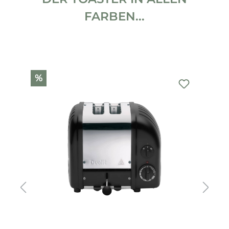
FARBEN...
Produktgalerie überspringen
%
%