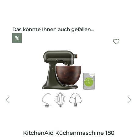
Produktgalerie überspringen
Das könnte Ihnen auch gefallen...
%
KitchenAid Küchenmaschine 180
A