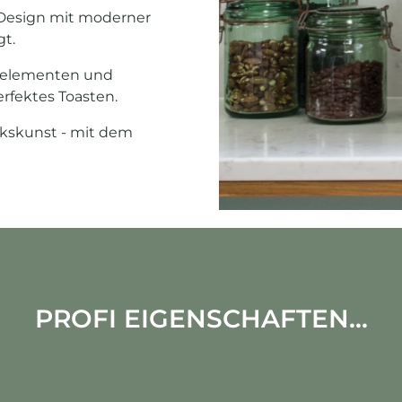
o-Design mit moderner
gt.
izelementen und
erfektes Toasten.
rkskunst - mit dem
PROFI EIGENSCHAFTEN...