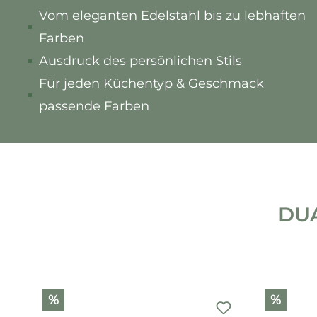
Vom eleganten Edelstahl bis zu lebhaften
Farben
Ausdruck des persönlichen Stils
Für jeden Küchentyp & Geschmack
passende Farben
DUA
Produktgalerie überspringen
%
%