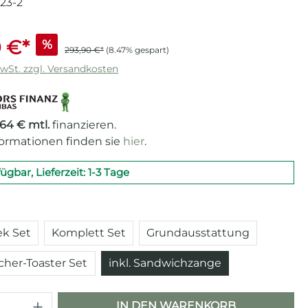
23-2
 €*
%
293,90 €*
(8.47% gespart)
MwSt. zzgl. Versandkosten
,64 € mtl.
finanzieren.
formationen finden sie
hier
.
fügbar, Lieferzeit: 1-3 Tage
auswählen
k Set
Komplett Set
Grundausstattung
her-Toaster Set
inkl. Sandwichzange
 Anzahl: Gib den gewünschten Wert e
IN DEN WARENKORB