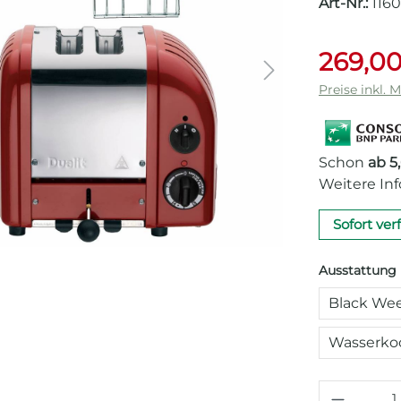
Art-Nr.:
1160
269,00
Preise inkl. 
Schon
ab 5
Weitere In
Sofort ver
Ausstattung
Black Wee
Wasserkoc
Produkt