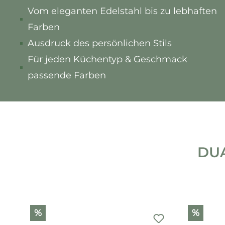
Vom eleganten Edelstahl bis zu lebhaften
Farben
Ausdruck des persönlichen Stils
Für jeden Küchentyp & Geschmack
passende Farben
DUA
Produktgalerie überspringen
%
%