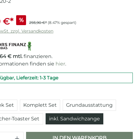
020-2
 €*
%
293,90 €*
(8.47% gespart)
MwSt. zzgl. Versandkosten
,64 € mtl.
finanzieren.
formationen finden sie
hier
.
fügbar, Lieferzeit: 1-3 Tage
auswählen
k Set
Komplett Set
Grundausstattung
her-Toaster Set
inkl. Sandwichzange
 Anzahl: Gib den gewünschten Wert e
IN DEN WARENKORB