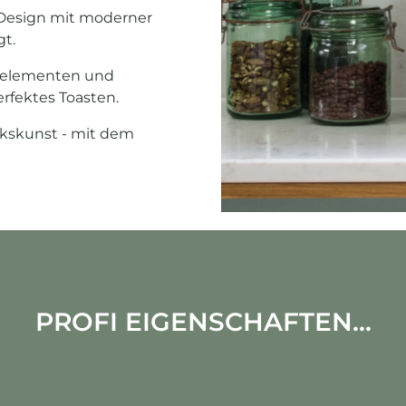
o-Design mit moderner
gt.
izelementen und
erfektes Toasten.
rkskunst - mit dem
PROFI EIGENSCHAFTEN...