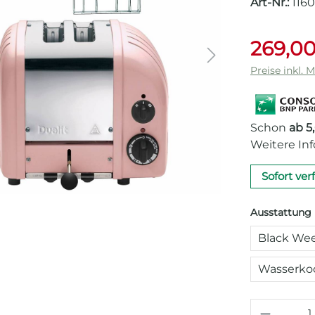
Art-Nr.:
116
269,00
Preise inkl. 
Schon
ab 5
Weitere In
Sofort ver
Ausstattung
Black Wee
Wasserkoc
Produkt