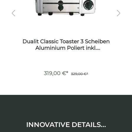
um
Dualit Classic Toaster 3 Scheiben
D
Aluminium Poliert inkl.
Sandwichzange
319,00 €*
329,00 €*
INNOVATIVE DETAILS...