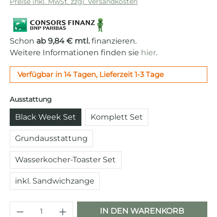
Preise inkl. MwSt. zzgl. Versandkosten
Schon
ab 9,84 € mtl.
finanzieren.
Weitere Informationen finden sie
hier
.
Verfügbar in 14 Tagen, Lieferzeit 1-3 Tage
auswählen
Ausstattung
Black Week Set
Komplett Set
Grundausstattung
Wasserkocher-Toaster Set
inkl. Sandwichzange
Produkt Anzahl: Gib den gewünschten 
IN DEN WARENKORB