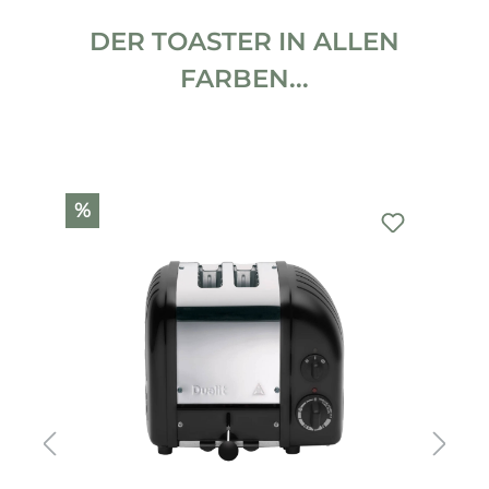
DER TOASTER IN ALLEN
FARBEN...
Produktgalerie überspringen
%
%