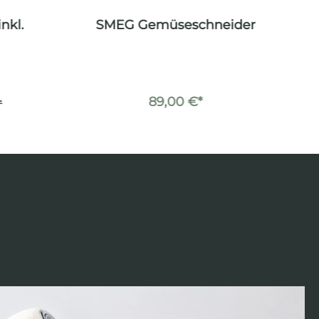
nkl.
SMEG Gemüseschneider
89,00 €*
*