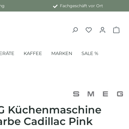
ng
Fachgeschäft vor Ort
ERÄTE
KAFFEE
MARKEN
SALE %
G Küchenmaschine
arbe Cadillac Pink