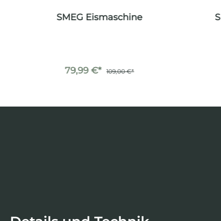
 l.
SMEG Eismaschine
S
79,99 €*
109,00 €*