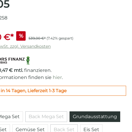
05
258
 €*
%
539,00 €*
(7.42% gespart)
MwSt. zzgl. Versandkosten
0,47 € mtl.
finanzieren.
formationen finden sie
hier
.
in 14 Tagen, Lieferzeit 1-3 Tage
auswählen
ega Set
Back Mega Set
Grundausstattung
(Diese Option ist zurzeit nicht verfügbar.)
Set
Gemüse Set
Back Set
Eis Set