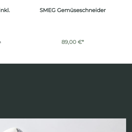
nkl.
SMEG Gemüseschneider
89,00 €*
*