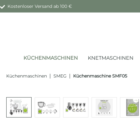
Kostenloser Versand ab 100 €
springen
Zur Hauptnavigation springen
KÜCHENMASCHINEN
KNETMASCHINEN
|
|
Küchenmaschinen
SMEG
Küchenmaschine SMF05
Bildergalerie überspringen