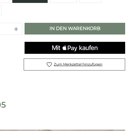
 Anzahl: Gib den gewünschten Wert e
IN DEN WARENKORB
Zum Merkzettel hinzufügen
05