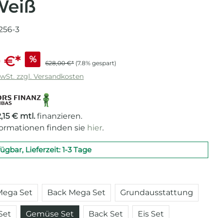
Weiß
256-3
 €*
%
628,00 €*
(7.8% gespart)
MwSt. zzgl. Versandkosten
,15 € mtl.
finanzieren.
formationen finden sie
hier
.
fügbar, Lieferzeit: 1-3 Tage
auswählen
ega Set
Back Mega Set
Grundausstattung
Set
Gemüse Set
Back Set
Eis Set