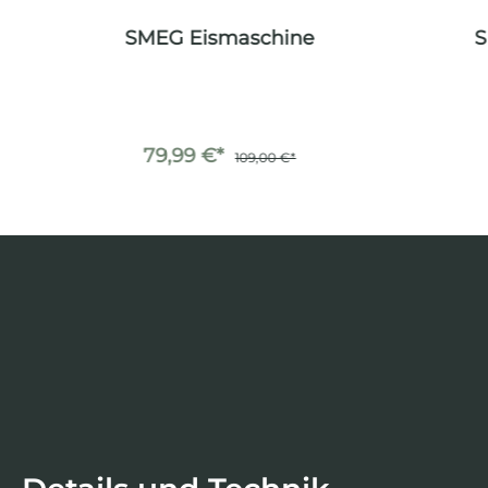
 l.
SMEG Eismaschine
S
79,99 €*
109,00 €*