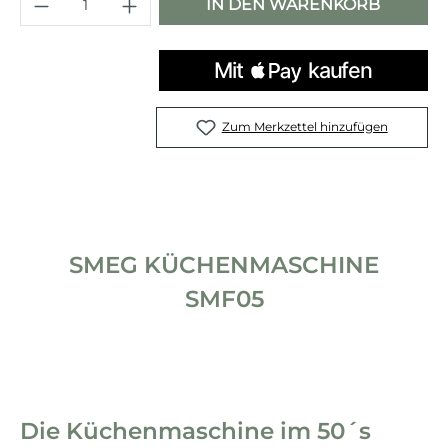
Produkt Anzahl: Gib den gewünschten 
IN DEN WARENKORB
Zum Merkzettel hinzufügen
SMEG KÜCHENMASCHINE
SMF05
Die Küchenmaschine im 50´s