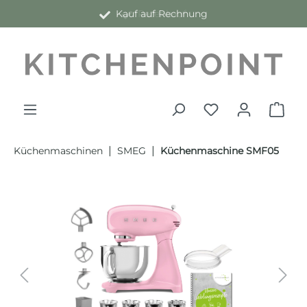
Kauf auf Rechnung
alt springen
|
|
Küchenmaschinen
SMEG
Küchenmaschine SMF05
Bildergalerie überspringen