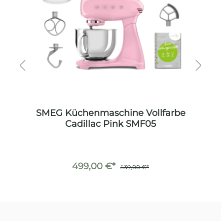
be
SMEG Küchenmaschine Vollfarbe
S
Cadillac Pink SMF05
499,00 €*
539,00 €*