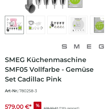
SMEG Küchenmaschine
SMF05 Vollfarbe - Gemüse
Set Cadillac Pink
Art-Nr.:
780258-3
%
579,00 €*
628,00 €*
(7.8% gespart)