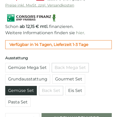
Preise inkl. MwSt. zzgl. Versandkosten
Schon
ab 12,15 € mtl.
finanzieren.
Weitere Informationen finden sie
hier
.
Verfügbar in 14 Tagen, Lieferzeit 1-3 Tage
auswählen
Ausstattung
Gemüse Mega Set
Back Mega Set
(Diese Option ist zurzeit 
Grundausstattung
Gourmet Set
Gemüse Set
Back Set
Eis Set
(Diese Option ist zurzeit nicht verfü
Pasta Set