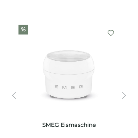
Produktgalerie überspringen
%
SMEG Eismaschine