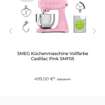
be
SMEG Küchenmaschine Vollfarbe
S
Cadillac Pink SMF05
499,00 €*
539,00 €*