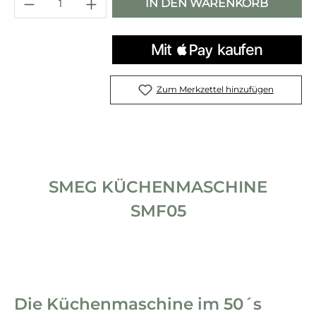
Produkt Anzahl: Gib den gewünschten 
IN DEN WARENKORB
Zum Merkzettel hinzufügen
SMEG KÜCHENMASCHINE
SMF05
Die Küchenmaschine im 50´s