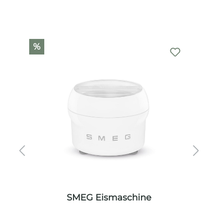
Produktgalerie überspringen
%
SMEG Eismaschine