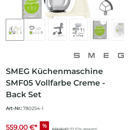
SMEG Küchenmaschine
SMF05 Vollfarbe Creme -
Back Set
Art-Nr.:
780254-1
%
559,00 €*
639,00 €*
(12.52% gespart)