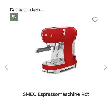
Produktgalerie überspringen
Das passt dazu...
%
SMEG Espressomaschine Rot