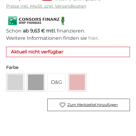
Preise inkl. MwSt. zzgl. Versandkosten
Schon
ab 9,63 € mtl.
finanzieren.
Weitere Informationen finden sie
hier
.
Aktuell nicht verfügbar
auswählen
Farbe
D&G
(Diese Option ist zurzeit nicht verfügbar.)
(Diese Option ist zurzeit nicht verfügbar.)
(Diese Option ist zurzeit ni
Anthrazit-grau
Voll schwarz
Voll Rot
Zum Merkzettel hinzufügen