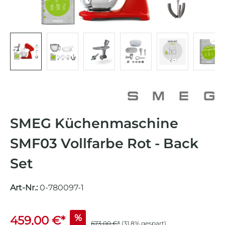
SMEG Küchenmaschine
SMF03 Vollfarbe Rot - Back
Set
Art-Nr.:
0-780097-1
%
459,00 €*
673,00 €*
(31.8% gespart)