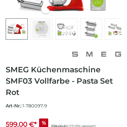
SMEG Küchenmaschine
SMF03 Vollfarbe - Pasta Set
Rot
Art-Nr.:
1-780097-9
%
599,00 €*
778,00 €*
(23.01% gespart)