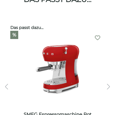
Produktgalerie überspringen
Das passt dazu...
%
SMEG Espressomaschine Rot