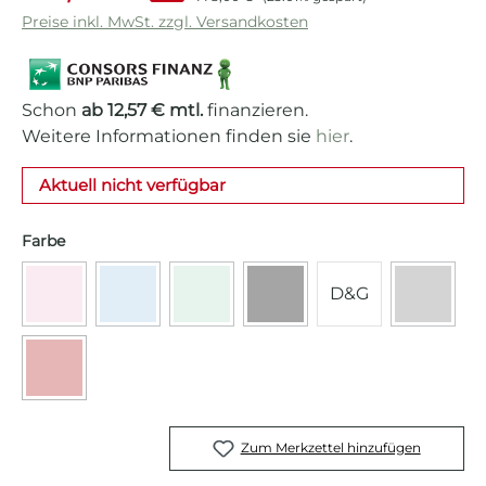
Preise inkl. MwSt. zzgl. Versandkosten
Schon
ab 12,57 € mtl.
finanzieren.
Weitere Informationen finden sie
hier
.
Aktuell nicht verfügbar
auswählen
Farbe
D&G
(Diese Option ist zurzeit nicht verfügbar.)
(Diese Option ist zurzeit nicht verfügbar.)
(Diese Option ist zurzeit nicht verfügb
(Diese Option ist zurzeit ni
(Diese O
Vollfarbe Cadillac Pink
Vollfarbe Pastellblau
Vollfarbe Pastellgrün
Voll schwarz
Anthraz
(Diese Option ist zurzeit nicht verfügbar.)
Voll Rot
Zum Merkzettel hinzufügen