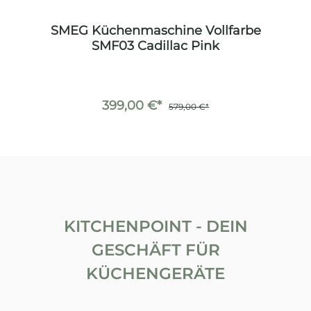
be
SMEG Küchenmaschine Vollfarbe
S
SMF03 Cadillac Pink
399,00 €*
579,00 €*
KITCHENPOINT - DEIN
GESCHÄFT FÜR
KÜCHENGERÄTE