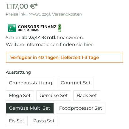
1.117,00 €*
Preise inkl. MwSt. zzgl. Versandkosten
Schon
ab 23,44 € mtl.
finanzieren.
Weitere Informationen finden sie
hier
.
Verfügbar in 40 Tagen, Lieferzeit 1-3 Tage
auswählen
Ausstattung
Grundausstattung
Gourmet Set
Mega Set
Gemüse Set
Back Set
Gemüse Multi Set
Foodprocessor Set
Eis Set
Pasta Set