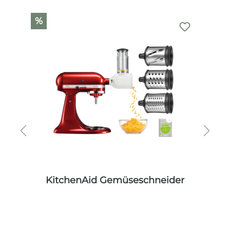
Produktgalerie überspringen
%
%
KitchenAid Gemüseschneider
Ki