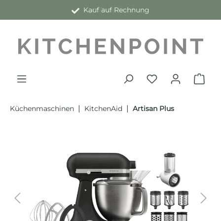
Kauf auf Rechnung
alt springen
|
|
Küchenmaschinen
KitchenAid
Artisan Plus
Bildergalerie überspringen