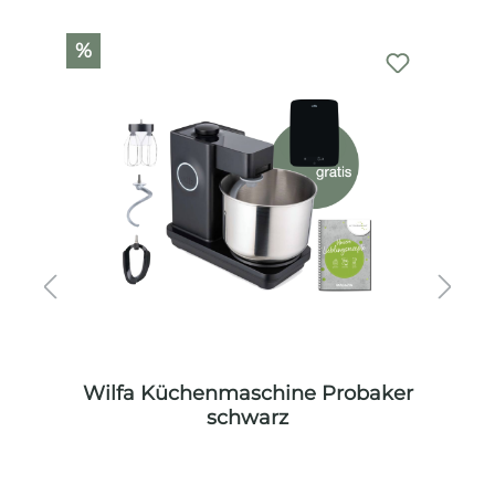
Produktgalerie überspringen
%
%
er
Wilfa Küchenmaschine Probaker
W
schwarz