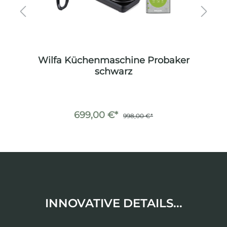
er
Wilfa Küchenmaschine Probaker
W
schwarz
699,00 €*
998,00 €*
INNOVATIVE DETAILS...