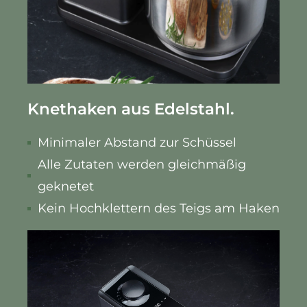
Knethaken aus Edelstahl.
Minimaler Abstand zur Schüssel
Alle Zutaten werden gleichmäßig
geknetet
Kein Hochklettern des Teigs am Haken