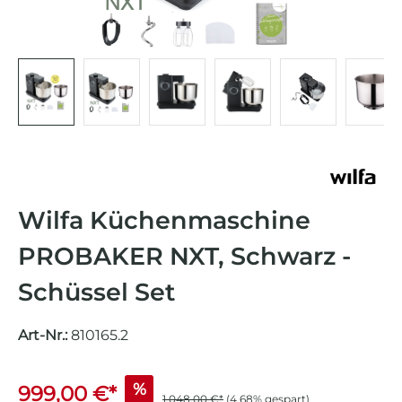
Wilfa Küchenmaschine
PROBAKER NXT, Schwarz -
Schüssel Set
Art-Nr.:
810165.2
%
999,00 €*
1.048,00 €*
(4.68% gespart)