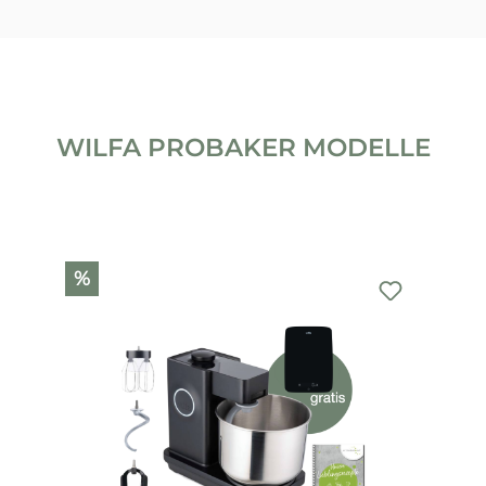
WILFA PROBAKER MODELLE
Produktgalerie überspringen
%
%