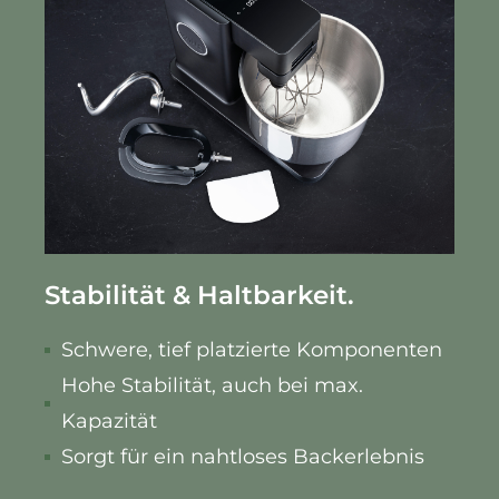
Stabilität & Haltbarkeit.
Schwere, tief platzierte Komponenten
Hohe Stabilität, auch bei max.
Kapazität
Sorgt für ein nahtloses Backerlebnis