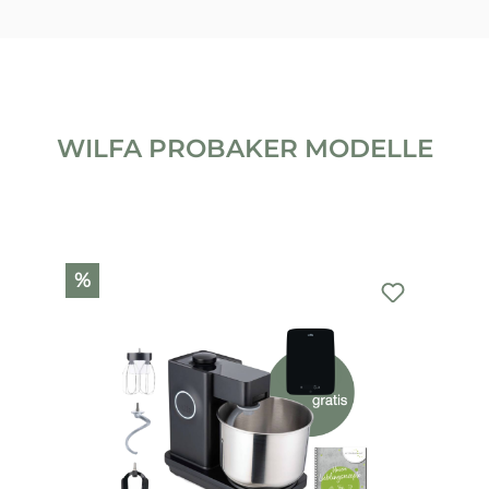
WILFA PROBAKER MODELLE
Produktgalerie überspringen
%
%