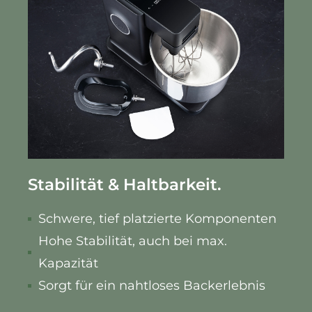
Stabilität & Haltbarkeit.
Schwere, tief platzierte Komponenten
Hohe Stabilität, auch bei max.
Kapazität
Sorgt für ein nahtloses Backerlebnis