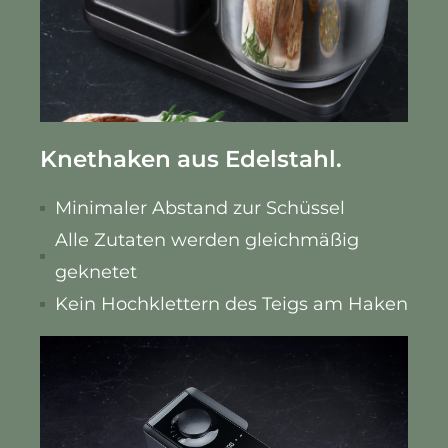
Knethaken aus Edelstahl.
Minimaler Abstand zur Schüssel
Alle Zutaten werden gleichmäßig
geknetet
Kein Hochklettern des Teigs am Haken