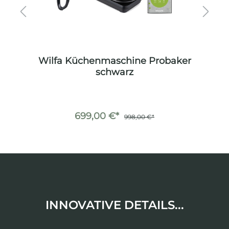
er
Wilfa Küchenmaschine Probaker
W
schwarz
699,00 €*
998,00 €*
INNOVATIVE DETAILS...