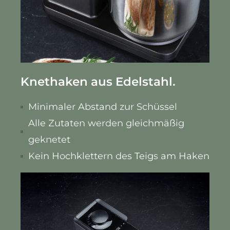
Knethaken aus Edelstahl.
Minimaler Abstand zur Schüssel
Alle Zutaten werden gleichmäßig
geknetet
Kein Hochklettern des Teigs am Haken