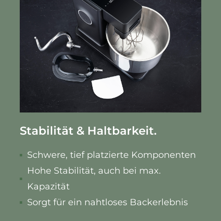
Stabilität & Haltbarkeit.
Schwere, tief platzierte Komponenten
Hohe Stabilität, auch bei max.
Kapazität
Sorgt für ein nahtloses Backerlebnis