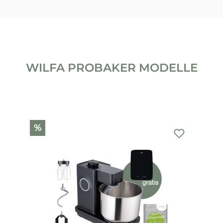
WILFA PROBAKER MODELLE
Produktgalerie überspringen
%
%