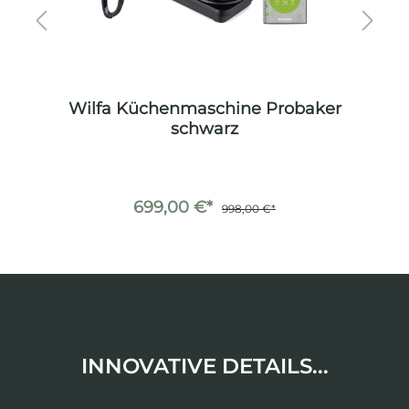
er
Wilfa Küchenmaschine Probaker
W
schwarz
699,00 €*
998,00 €*
INNOVATIVE DETAILS...