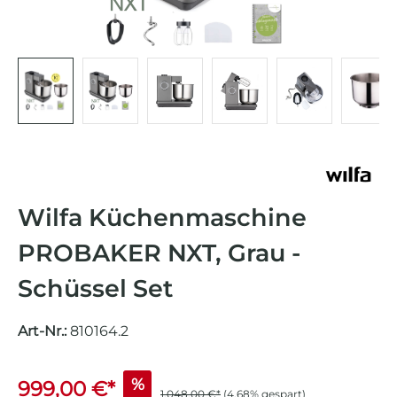
Wilfa Küchenmaschine
PROBAKER NXT, Grau -
Schüssel Set
Art-Nr.:
810164.2
%
999,00 €*
1.048,00 €*
(4.68% gespart)