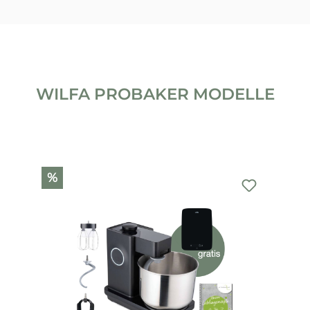
WILFA PROBAKER MODELLE
Produktgalerie überspringen
%
%