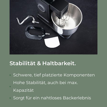
Stabilität & Haltbarkeit.
Schwere, tief platzierte Komponenten
Hohe Stabilität, auch bei max.
Kapazität
Sorgt für ein nahtloses Backerlebnis