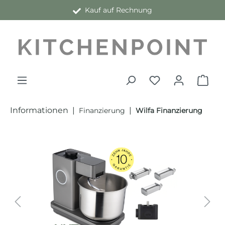
Fachgeschäft vor Ort
Kauf auf Rechnung
alt springen
Informationen
|
|
Finanzierung
Wilfa Finanzierung
Bildergalerie überspringen