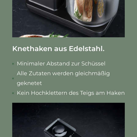
Knethaken aus Edelstahl.
Minimaler Abstand zur Schüssel
Alle Zutaten werden gleichmäßig
geknetet
Kein Hochklettern des Teigs am Haken