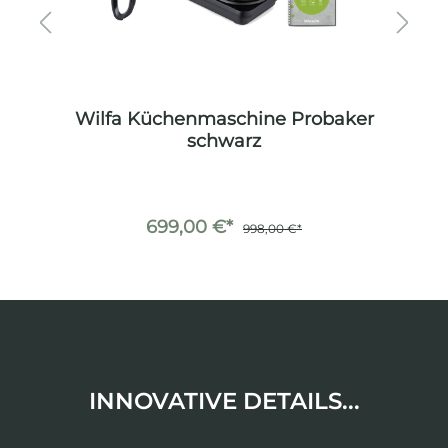
er
Wilfa Küchenmaschine Probaker
W
schwarz
699,00 €*
998,00 €*
INNOVATIVE DETAILS...