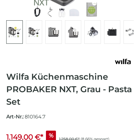
Wilfa Küchenmaschine
PROBAKER NXT, Grau - Pasta
Set
Art-Nr.:
810164.7
%
1.149,00 €*
1.258,00 €*
(8.66% gespart)