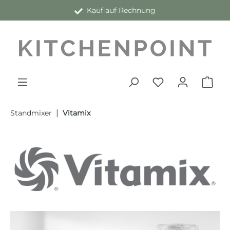
Kauf auf Rechnung
alt springen
|
Standmixer
Vitamix