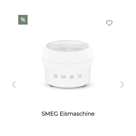
Produktgalerie überspringen
%
SMEG Eismaschine