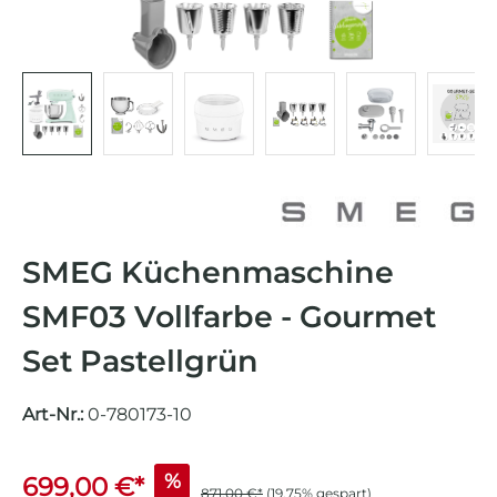
SMEG Küchenmaschine
SMF03 Vollfarbe - Gourmet
Set Pastellgrün
Art-Nr.:
0-780173-10
%
699,00 €*
871,00 €*
(19.75% gespart)