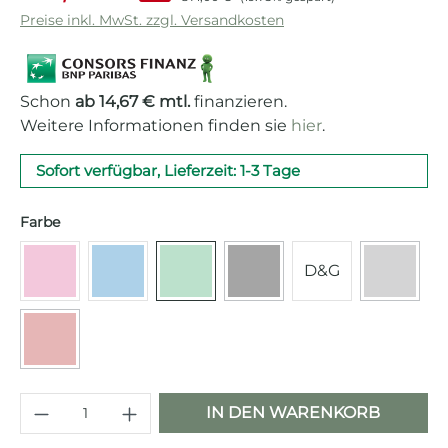
Preise inkl. MwSt. zzgl. Versandkosten
Schon
ab 14,67 € mtl.
finanzieren.
Weitere Informationen finden sie
hier
.
Sofort verfügbar, Lieferzeit: 1-3 Tage
auswählen
Farbe
D&G
(Diese Option ist zurzeit ni
(Diese O
Vollfarbe Cadillac Pink
Vollfarbe Pastellblau
Vollfarbe Pastellgrün
Voll schwarz
Anthraz
(Diese Option ist zurzeit nicht verfügbar.)
Voll Rot
Produkt Anzahl: Gib den gewünschten 
IN DEN WARENKORB