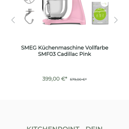
be
SMEG Küchenmaschine Vollfarbe
S
SMF03 Cadillac Pink
399,00 €*
579,00 €*
KITCHENPOINT - DEIN