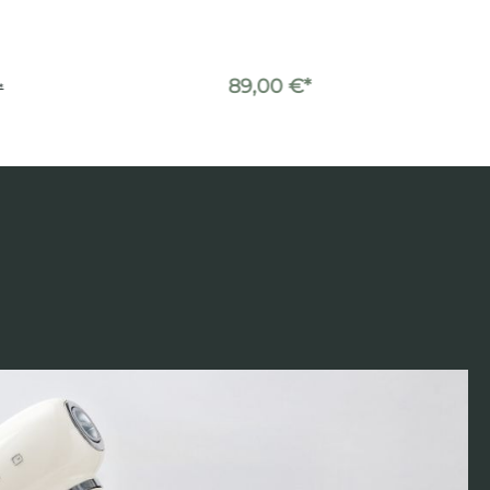
89,00 €*
*