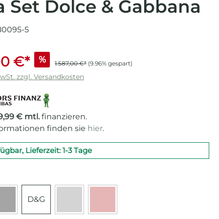
 Set Dolce & Gabbana
80095-5
00 €*
%
1.587,00 €*
(9.96% gespart)
MwSt. zzgl. Versandkosten
9,99 € mtl.
finanzieren.
formationen finden sie
hier
.
fügbar, Lieferzeit: 1-3 Tage
len
D&G
(Diese Option ist zurzeit nicht verfügbar.)
(Diese Option ist zurzeit nicht verfügbar.)
(Diese Option ist zurzeit nicht ver
e Cadillac Pink
Voll schwarz
Anthrazit-grau
Voll Rot