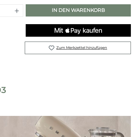
 Anzahl: Gib den gewünschten Wert e
IN DEN WARENKORB
Zum Merkzettel hinzufügen
03