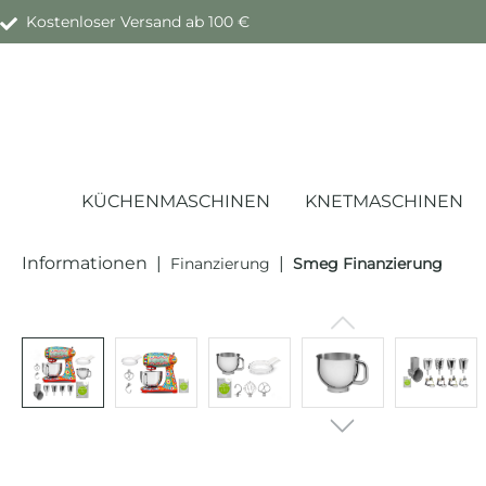
Kostenloser Versand ab 100 €
springen
Zur Hauptnavigation springen
KÜCHENMASCHINEN
KNETMASCHINEN
Informationen
|
|
Finanzierung
Smeg Finanzierung
Bildergalerie überspringen