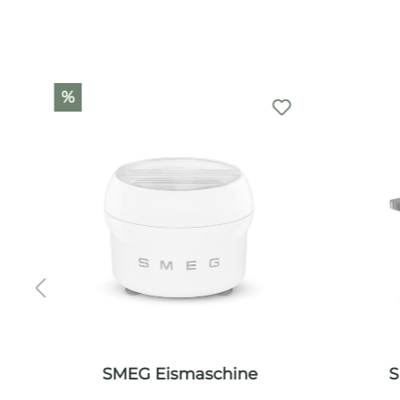
Produktgalerie überspringen
%
SMEG Eismaschine
S