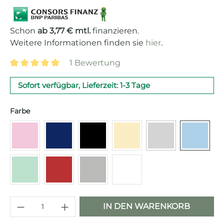
Schon
ab 3,77 € mtl.
finanzieren.
Weitere Informationen finden sie
hier
.
1 Bewertung
Durchschnittliche Bewertung von 5 von 5 Sternen
Sofort verfügbar, Lieferzeit: 1-3 Tage
auswählen
Farbe
(Diese Option ist 
Cadillac pink
Navy Blue
Schwarz
Creme
Anthrazit
Pastell
Pastellgrün
Rot
Edelstahl
Weiß
Produkt Anzahl: Gib den gewünschten 
IN DEN WARENKORB