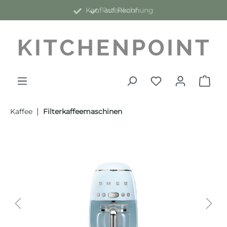
Kauf auf Rechnung
Ratenkauf
alt springen
|
Kaffee
Filterkaffeemaschinen
Bildergalerie überspringen