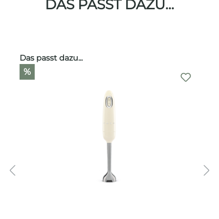
DAS PASST DAZU...
Produktgalerie überspringen
Das passt dazu...
%