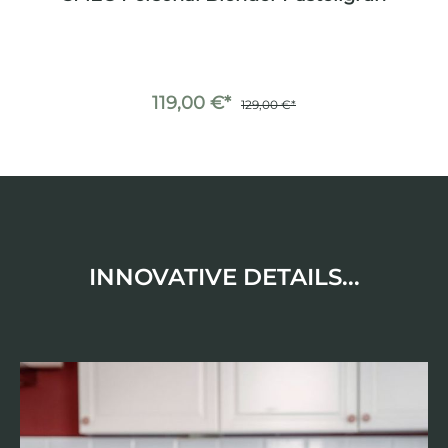
BL
119,00 €*
129,00 €*
INNOVATIVE DETAILS...