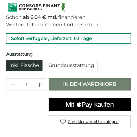
Schon
ab 6,04 € mtl.
finanzieren.
Weitere Informationen finden sie
hier
.
Sofort verfügbar, Lieferzeit: 1-3 Tage
auswählen
Ausstattung
inkl. Flasche
Grundausstattung
Produkt Anzahl: Gib den gewünschten 
IN DEN WARENKORB
Zum Merkzettel hinzufügen