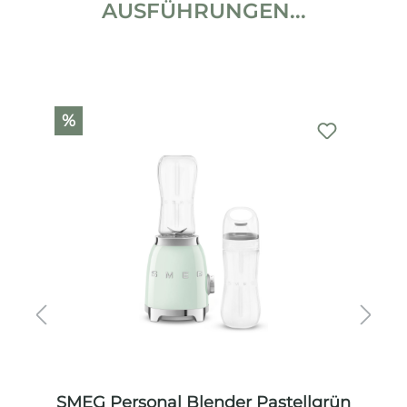
AUSFÜHRUNGEN...
Produktgalerie überspringen
%
SMEG Personal Blender Pastellgrün
S