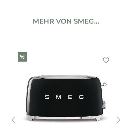
MEHR VON SMEG...
Produktgalerie überspringen
%