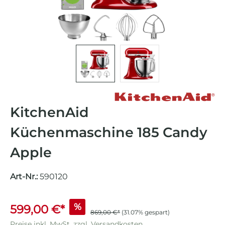
KitchenAid
Küchenmaschine 185 Candy
Apple
Art-Nr.:
590120
%
599,00 €*
869,00 €*
(31.07% gespart)
Preise inkl. MwSt. zzgl. Versandkosten