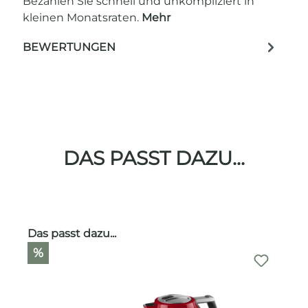
Bezahlen Sie schnell und unkompliziert in
kleinen Monatsraten.
Mehr
BEWERTUNGEN
DAS PASST DAZU...
Produktgalerie überspringen
Das passt dazu...
%