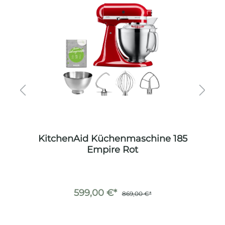
85
KitchenAid Küchenmaschine 185
K
Empire Rot
599,00 €*
869,00 €*