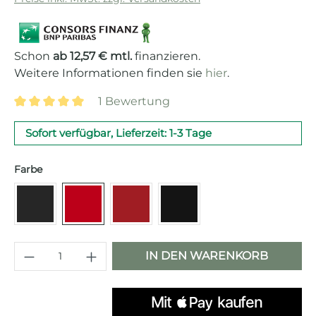
Schon
ab 12,57 € mtl.
finanzieren.
Weitere Informationen finden sie
hier
.
1 Bewertung
Durchschnittliche Bewertung von 5 von 5 Sternen
Sofort verfügbar, Lieferzeit: 1-3 Tage
auswählen
Farbe
Imperial black
Candyapple
Empire rot
Onxy schwarz
Produkt Anzahl: Gib den gewünschten 
IN DEN WARENKORB