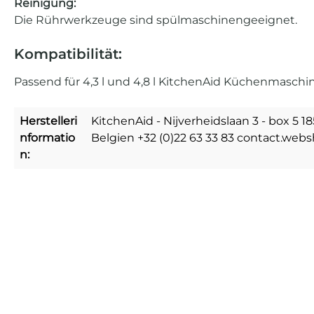
Reinigung:
Die Rührwerkzeuge sind spülmaschinengeeignet.
Kompatibilität:
Passend für 4,3 l und 4,8 l KitchenAid Küchenmasch
Herstelleri
KitchenAid - Nijverheidslaan 3 - box 5 
nformatio
Belgien +32 (0)22 63 33 83 contact.we
n: