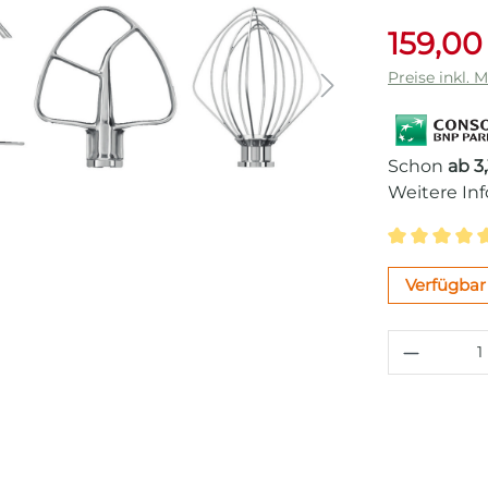
159,00
Preise inkl. 
Schon
ab 3
Weitere In
Durchschni
Verfügbar 
Produkt