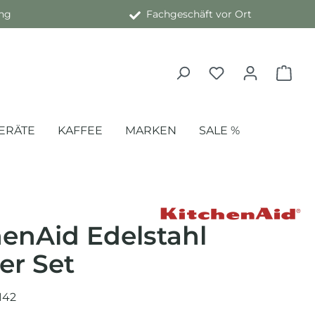
ng
Fachgeschäft vor Ort
ERÄTE
KAFFEE
MARKEN
SALE %
henAid Edelstahl
er Set
142