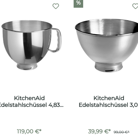
%
KitchenAid
KitchenAid
delstahlschüssel 4,83l
Edelstahlschüssel 3,0
glatt
119,00 €*
39,99 €*
99,00 €*