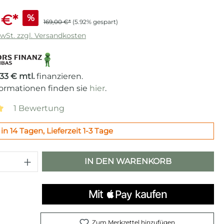
 €*
%
169,00 €*
(5.92% gespart)
MwSt. zzgl. Versandkosten
,33 € mtl.
finanzieren.
formationen finden sie
hier
.
1 Bewertung
ttliche Bewertung von 5 von 5 Sternen
in 14 Tagen, Lieferzeit 1-3 Tage
 Anzahl: Gib den gewünschten Wert e
IN DEN WARENKORB
Zum Merkzettel hinzufügen