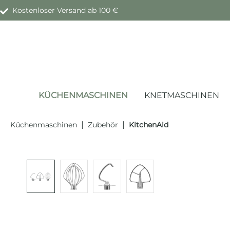
Kostenloser Versand ab 100 €
springen
Zur Hauptnavigation springen
KÜCHENMASCHINEN
KNETMASCHINEN
|
|
Küchenmaschinen
Zubehör
KitchenAid
Bildergalerie überspringen