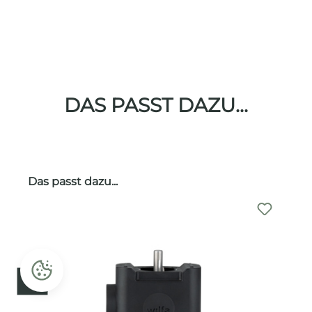
DAS PASST DAZU...
Produktgalerie überspringen
Das passt dazu...