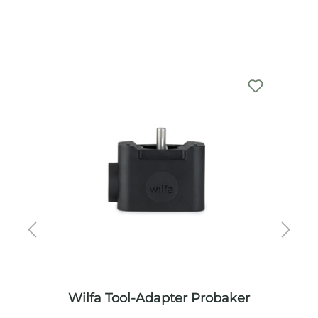
Produktgalerie überspringen
%
r
Wilfa Tool-Adapter Probaker
Wi