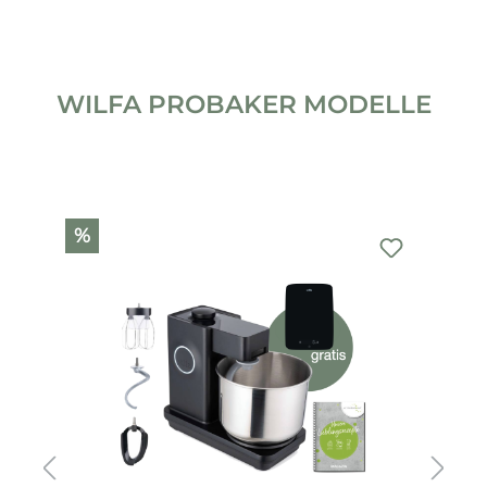
WILFA PROBAKER MODELLE
Produktgalerie überspringen
%
%