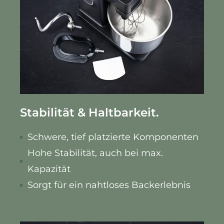
Stabilität & Haltbarkeit.
Schwere, tief platzierte Komponenten
Hohe Stabilität, auch bei max.
Kapazität
Sorgt für ein nahtloses Backerlebnis