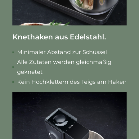
Knethaken aus Edelstahl.
Minimaler Abstand zur Schüssel
Alle Zutaten werden gleichmäßig
geknetet
Kein Hochklettern des Teigs am Haken