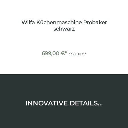
er
Wilfa Küchenmaschine Probaker
W
schwarz
699,00 €*
998,00 €*
INNOVATIVE DETAILS...