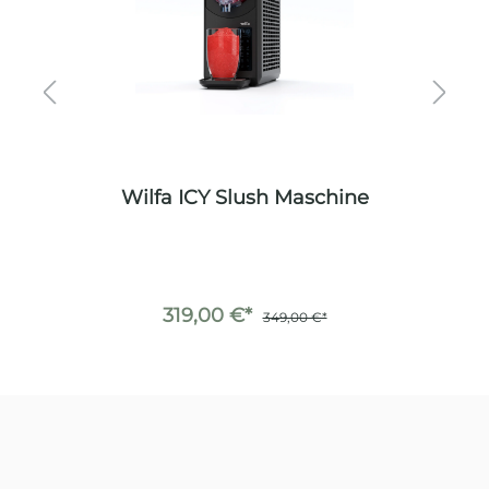
er
Wilfa ICY Slush Maschine
P
319,00 €*
349,00 €*