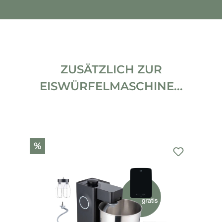
ZUSÄTZLICH ZUR
EISWÜRFELMASCHINE...
Produktgalerie überspringen
%
%