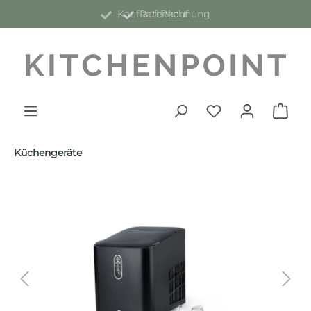
Kauf auf Rechnung
Ratenkauf
alt springen
Küchengeräte
Bildergalerie überspringen