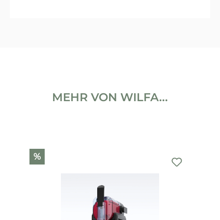
MEHR VON WILFA...
Produktgalerie überspringen
%