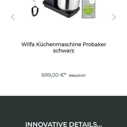
er
Wilfa Küchenmaschine Probaker
W
schwarz
699,00 €*
998,00 €*
INNOVATIVE DETAILS...