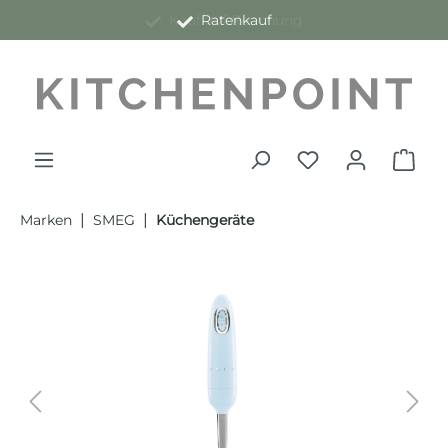
Kauf auf Rechnung
Ratenkauf
alt springen
|
|
Marken
SMEG
Küchengeräte
Bildergalerie überspringen