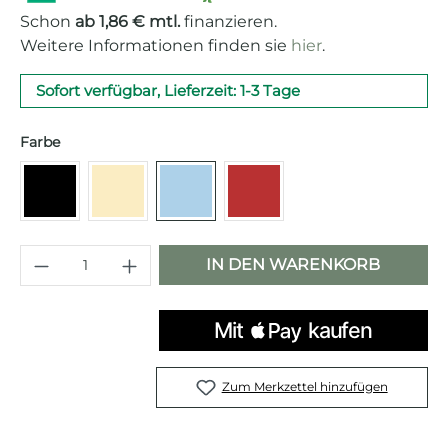
Schon
ab 1,86 € mtl.
finanzieren.
Weitere Informationen finden sie
hier
.
Sofort verfügbar, Lieferzeit: 1-3 Tage
auswählen
Farbe
Schwarz
Creme
Pastellblau
Rot
Produkt Anzahl: Gib den gewünschten 
IN DEN WARENKORB
Zum Merkzettel hinzufügen