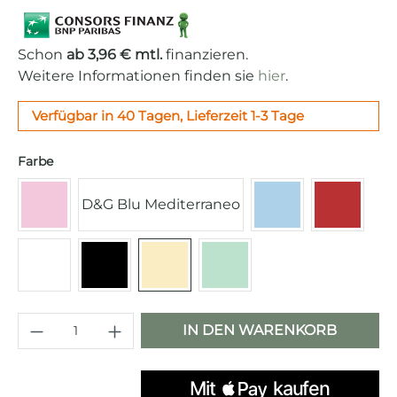
Schon
ab 3,96 € mtl.
finanzieren.
Weitere Informationen finden sie
hier
.
Verfügbar in 40 Tagen, Lieferzeit 1-3 Tage
auswählen
Farbe
D&G Blu Mediterraneo
Cadillac Pink
Pastellblau
Rot
Weiß
Schwarz
Creme
Pastellgrün
Produkt Anzahl: Gib den gewünschten 
IN DEN WARENKORB