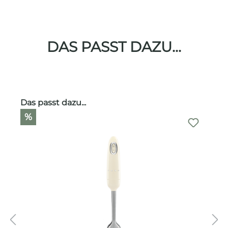
DAS PASST DAZU...
Produktgalerie überspringen
Das passt dazu...
%