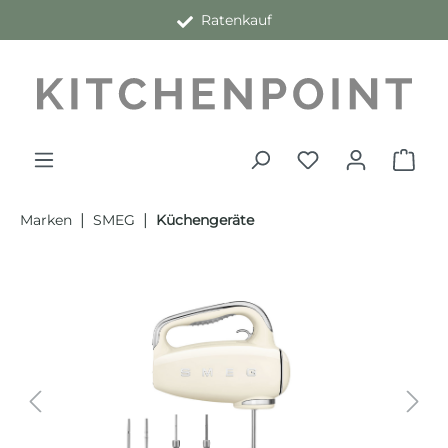
Ratenkauf
alt springen
|
|
Marken
SMEG
Küchengeräte
Bildergalerie überspringen