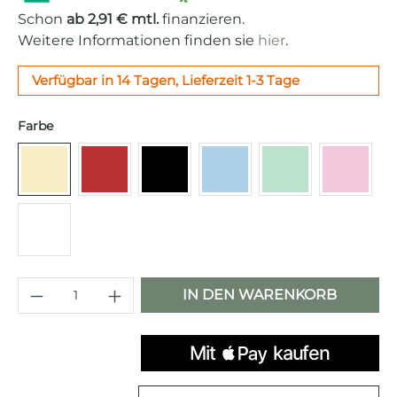
Schon
ab 2,91 € mtl.
finanzieren.
Weitere Informationen finden sie
hier
.
Verfügbar in 14 Tagen, Lieferzeit 1-3 Tage
auswählen
Farbe
Creme
Rot
Schwarz
Pastellblau
Pastellgrün
Cadilla
Weiß
Produkt Anzahl: Gib den gewünschten 
IN DEN WARENKORB