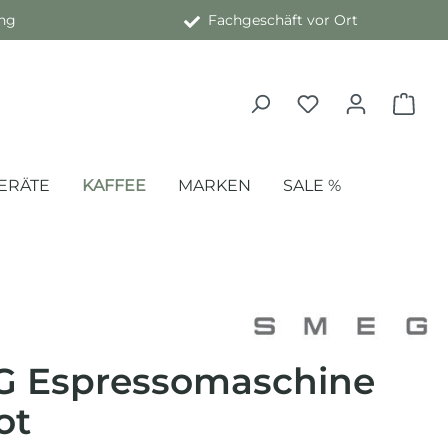
ng
Fachgeschäft vor Ort
ERÄTE
KAFFEE
MARKEN
SALE %
 Espressomaschine
ot