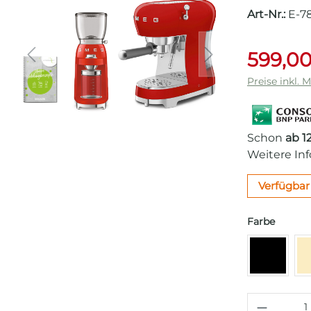
Art-Nr.:
E-7
599,00
Preise inkl. 
Schon
ab 1
Weitere In
Verfügbar 
auswäh
Farbe
Schwar
Produkt