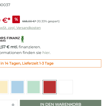
80037
 €*
%
668,00 €*
(10.33% gespart)
MwSt. zzgl. Versandkosten
2,57 € mtl.
finanzieren.
formationen finden sie
hier
.
in 14 Tagen, Lieferzeit 1-3 Tage
len
z
Creme
Pastellblau
Pastellgrün
Rot
Weiß
 Anzahl: Gib den gewünschten Wert e
IN DEN WARENKORB