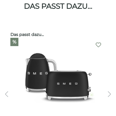
DAS PASST DAZU...
Produktgalerie überspringen
Das passt dazu...
%