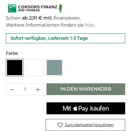
Schon
ab 2,91 € mtl.
finanzieren.
Weitere Informationen finden sie
hier
.
Sofort verfügbar, Lieferzeit: 1-3 Tage
auswählen
Farbe
Matt schwarz
Matt weiß
Emerald Green
Produkt Anzahl: Gib den gewünschten 
IN DEN WARENKORB
Zum Merkzettel hinzufügen