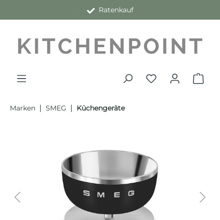
Kauf auf Rechnung
Ratenkauf
alt springen
|
|
Marken
SMEG
Küchengeräte
Bildergalerie überspringen