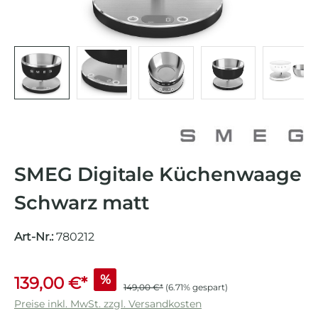
SMEG Digitale Küchenwaage
Schwarz matt
Art-Nr.:
780212
%
139,00 €*
149,00 €*
(6.71% gespart)
Preise inkl. MwSt. zzgl. Versandkosten