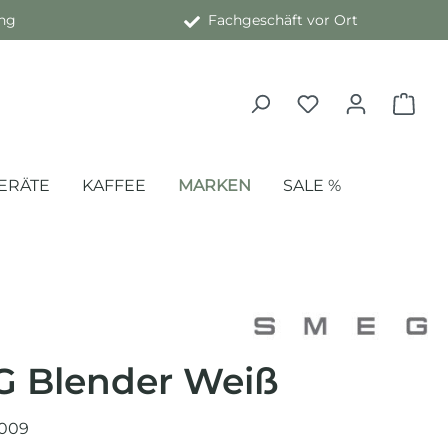
ng
Fachgeschäft vor Ort
ERÄTE
KAFFEE
MARKEN
SALE %
 Blender Weiß
009