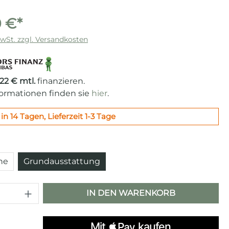
 €*
MwSt. zzgl. Versandkosten
,22 € mtl.
finanzieren.
formationen finden sie
hier
.
in 14 Tagen, Lieferzeit 1-3 Tage
auswählen
che
Grundausstattung
 Anzahl: Gib den gewünschten Wert e
IN DEN WARENKORB