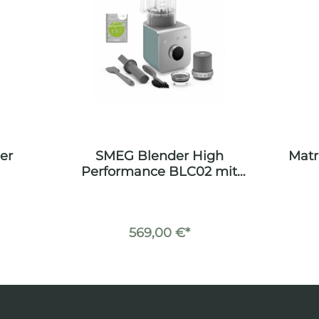
er
SMEG Blender High
Matr
Performance BLC02 mit
Vakuumpumpe Emerald
Green
569,00 €*