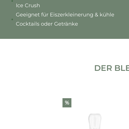
Ice Crush
Geeignet für Eiszerkleinerung & kühle
Cocktails oder Getränke
DER BL
Produktgalerie überspringen
%