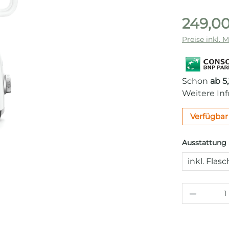
249,00
Preise inkl. 
Schon
ab 5
Weitere In
Verfügbar 
Ausstattung
inkl. Flas
Produkt