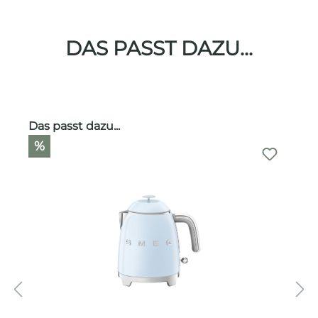
DAS PASST DAZU...
Produktgalerie überspringen
Das passt dazu...
%