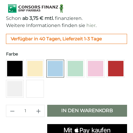
Schon
ab 3,75 € mtl.
finanzieren.
Weitere Informationen finden sie
hier
.
Verfügbar in 40 Tagen, Lieferzeit 1-3 Tage
auswählen
Farbe
Schwarz
Creme
Pastellblau
Pastellgrün
Cadillac pink
Rot
Chrom
Weiß
Produkt Anzahl: Gib den gewünschten 
IN DEN WARENKORB