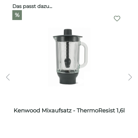
Produktgalerie überspringen
Das passt dazu...
%
Kenwood Mixaufsatz - ThermoResist 1,6l