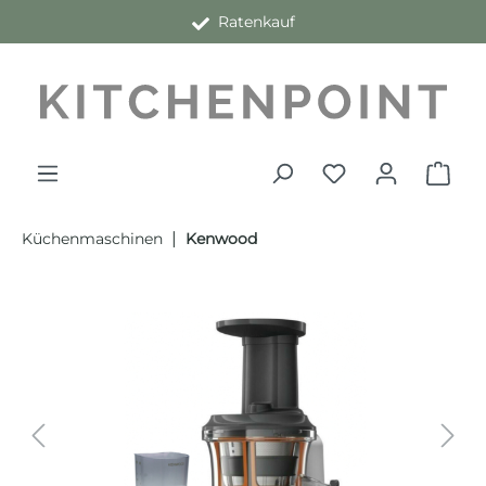
Ratenkauf
alt springen
|
Küchenmaschinen
Kenwood
Bildergalerie überspringen