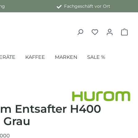
ng
Fachgeschäft vor Ort
ERÄTE
KAFFEE
MARKEN
SALE %
m Entsafter H400
n Grau
000