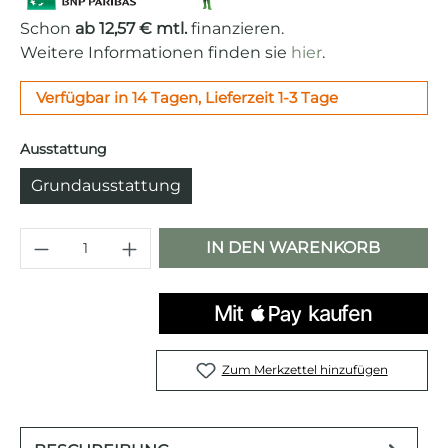
Schon
ab 12,57 € mtl.
finanzieren.
Weitere Informationen finden sie
hier
.
Verfügbar in 14 Tagen, Lieferzeit 1-3 Tage
auswählen
Ausstattung
Grundausstattung
Produkt Anzahl: Gib den gewünschten 
IN DEN WARENKORB
Zum Merkzettel hinzufügen