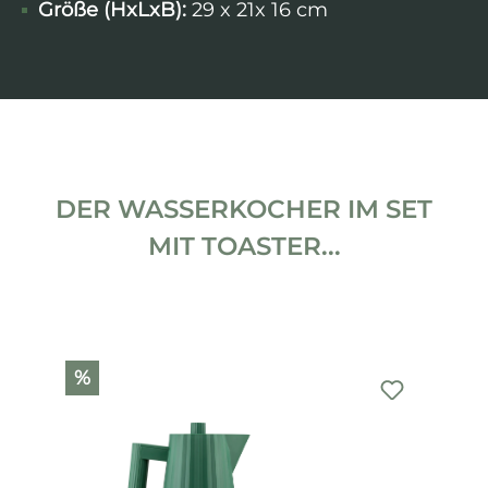
Größe (HxLxB):
29 x 21x 16 cm
DER WASSERKOCHER IM SET
MIT TOASTER...
Produktgalerie überspringen
%
%