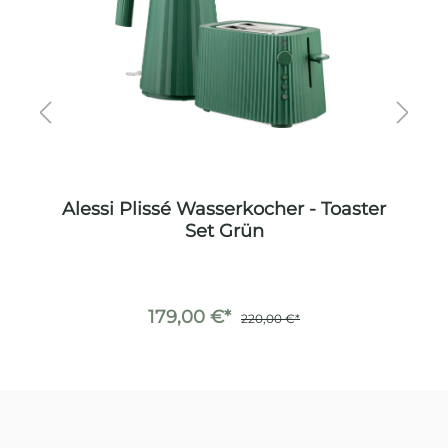
Alessi Plissé Wasserkocher - Toaster
Alessi P
Set Grün
179,00 €*
220,00 €*