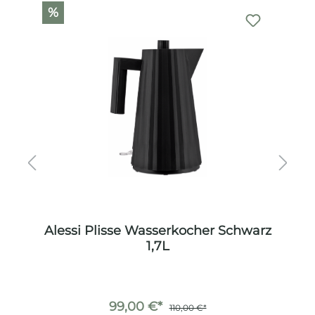
Produktgalerie überspringen
%
%
arz
Alessi Plisse Wasserkocher Schwarz
Ale
1,7L
99,00 €*
110,00 €*