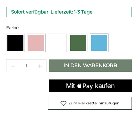
Sofort verfügbar, Lieferzeit: 1-3 Tage
auswählen
Farbe
(Diese Option ist zurzeit nicht verfügbar.)
Schwarz
Rot
Weiß
Grün
Blau
Produkt Anzahl: Gib den gewünschten 
IN DEN WARENKORB
Zum Merkzettel hinzufügen