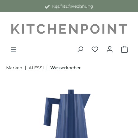
Kauf auf Rechnung
alt springen
|
|
Marken
ALESSI
Wasserkocher
Bildergalerie überspringen