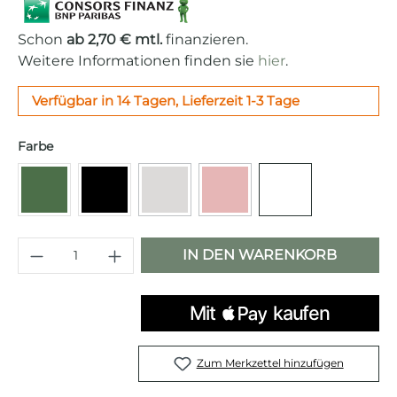
Schon
ab 2,70 € mtl.
finanzieren.
Weitere Informationen finden sie
hier
.
Verfügbar in 14 Tagen, Lieferzeit 1-3 Tage
auswählen
Farbe
(Diese Option ist zurzeit nicht verfügb
(Diese Option ist zurzeit ni
Grün
Schwarz
Grau
Rot
Weiß
Produkt Anzahl: Gib den gewünschten 
IN DEN WARENKORB
Zum Merkzettel hinzufügen