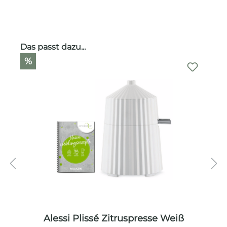
Produktgalerie überspringen
Das passt dazu...
%
Alessi Plissé Zitruspresse Weiß