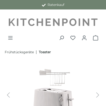
Ratenkauf
alt springen
|
Frühstücksgeräte
Toaster
Bildergalerie überspringen