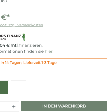
060
 €*
MwSt. zzgl. Versandkosten
,04 € mtl.
finanzieren.
formationen finden sie
hier
.
in 14 Tagen, Lieferzeit 1-3 Tage
len
z
Grün
Weiß
 Anzahl: Gib den gewünschten Wert e
IN DEN WARENKORB