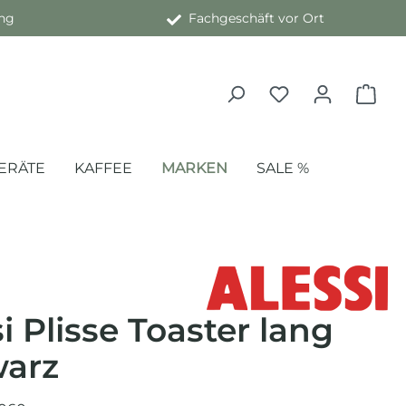
ng
Fachgeschäft vor Ort
ERÄTE
KAFFEE
MARKEN
SALE %
i Plisse Toaster lang
arz