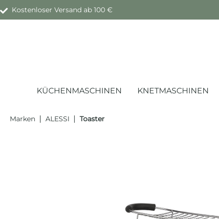
Kostenloser Versand ab 100 €
springen
Zur Hauptnavigation springen
KÜCHENMASCHINEN
KNETMASCHINEN
|
|
Marken
ALESSI
Toaster
Bildergalerie überspringen