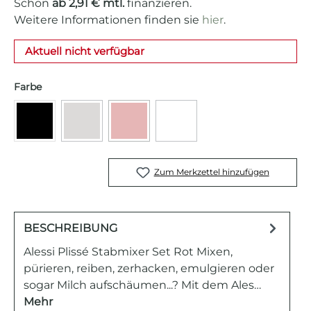
Schon
ab 2,91 € mtl.
finanzieren.
Weitere Informationen finden sie
hier
.
Aktuell nicht verfügbar
auswählen
Farbe
(Diese Option ist zurzeit nicht verfügbar.)
(Diese Option ist zurzeit nicht verfügb
(Diese Option ist zurzeit ni
Schwarz
Grau
Rot
Weiß
Zum Merkzettel hinzufügen
BESCHREIBUNG
Alessi Plissé Stabmixer Set Rot Mixen,
pürieren, reiben, zerhacken, emulgieren oder
sogar Milch aufschäumen...? Mit dem Ales…
Mehr