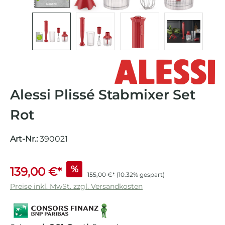
Alessi Plissé Stabmixer Set
Rot
Art-Nr.:
390021
%
139,00 €*
155,00 €*
(10.32% gespart)
Preise inkl. MwSt. zzgl. Versandkosten